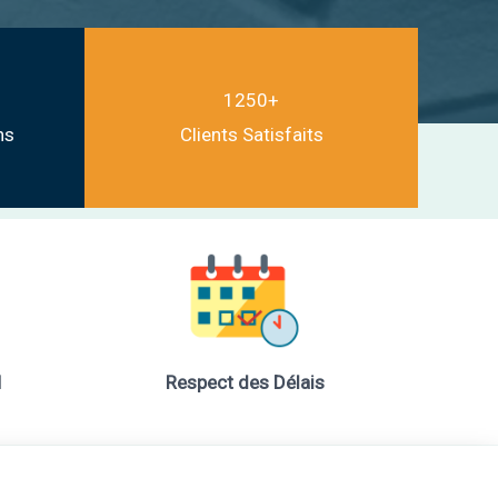
1250+
ns
Clients Satisfaits
H
Respect des Délais